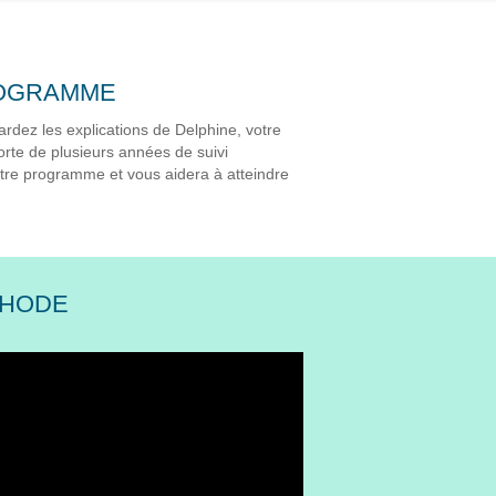
ROGRAMME
rdez les explications de Delphine, votre
rte de plusieurs années de suivi
tre programme et vous aidera à atteindre
THODE