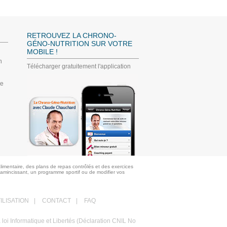
RETROUVEZ LA CHRONO-
GÉNO-NUTRITION SUR VOTRE
MOBILE !
n
Télécharger gratuitement l'application
ée
limentaire, des plans de repas contrôlés et des exercices
 amincissant, un programme sportif ou de modifier vos
ILISATION
|
CONTACT
|
FAQ
a loi Informatique et Libertés (Déclaration CNIL No