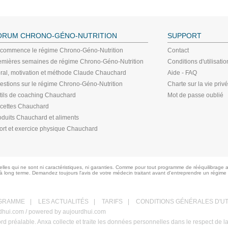
ORUM CHRONO-GÉNO-NUTRITION
SUPPORT
 commence le régime Chrono-Géno-Nutrition
Contact
emières semaines de régime Chrono-Géno-Nutrition
Conditions d'utilisatio
ral, motivation et méthode Claude Chauchard
Aide - FAQ
estions sur le régime Chrono-Géno-Nutrition
Charte sur la vie priv
tils de coaching Chauchard
Mot de passe oublié
cettes Chauchard
oduits Chauchard et aliments
ort et exercice physique Chauchard
les qui ne sont ni caractéristiques, ni garanties. Comme pour tout programme de rééquilibrage a
à long terme. Demandez toujours l'avis de votre médecin traitant avant d'entreprendre un régime
GRAMME
|
LES ACTUALITÉS
|
TARIFS
|
CONDITIONS GÉNÉRALES D'UT
urdhui.com / powered by aujourdhui.com
ord préalable. Anxa collecte et traite les données personnelles dans le respect de l