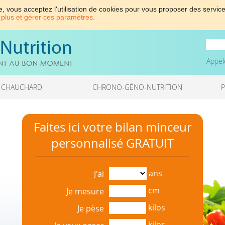
e, vous acceptez l'utilisation de cookies pour vous proposer des service
 plus et gérer ces paramètres.
Appel
 CHAUCHARD
CHRONO-GÉNO-NUTRITION
Faites ici votre bilan minceur
personnalisé GRATUIT
ans
J'ai
cm
Je mesure
kilos
Je pèse
kilos