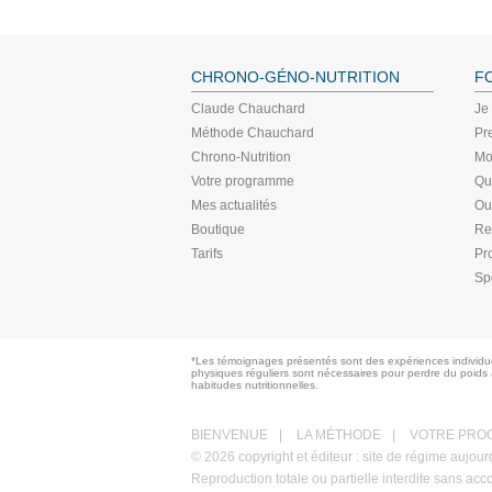
CHRONO-GÉNO-NUTRITION
F
Claude Chauchard
Je
Méthode Chauchard
Pr
Chrono-Nutrition
Mo
Votre programme
Qu
Mes actualités
Ou
Boutique
Re
Tarifs
Pr
Sp
*Les témoignages présentés sont des expériences individuel
physiques réguliers sont nécessaires pour perdre du poids 
habitudes nutritionnelles.
BIENVENUE
|
LA MÉTHODE
|
VOTRE PRO
© 2026 copyright et éditeur : site de régime aujo
Reproduction totale ou partielle interdite sans acc