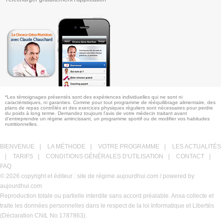
*Les témoignages présentés sont des expériences individuelles qui ne sont ni
caractéristiques, ni garanties. Comme pour tout programme de rééquilibrage alimentaire, des
plans de repas contrôlés et des exercices physiques réguliers sont nécessaires pour perdre
du poids à long terme. Demandez toujours l'avis de votre médecin traitant avant
d'entreprendre un régime amincissant, un programme sportif ou de modifier vos habitudes
nutritionnelles.
BIENVENUE
|
LA MÉTHODE
|
VOTRE PROGRAMME
|
LES ACTUALITÉS
|
TARIFS
|
CONDITIONS GÉNÉRALES D'UTILISATION
|
CONTACT
|
FAQ
© 2026 copyright et éditeur : site de régime aujourdhui.com / powered by
aujourdhui.com
Reproduction totale ou partielle interdite sans accord préalable. Anxa collecte et
traite les données personnelles dans le respect de la loi Informatique et Libertés
(Déclaration CNIL No 1787863).