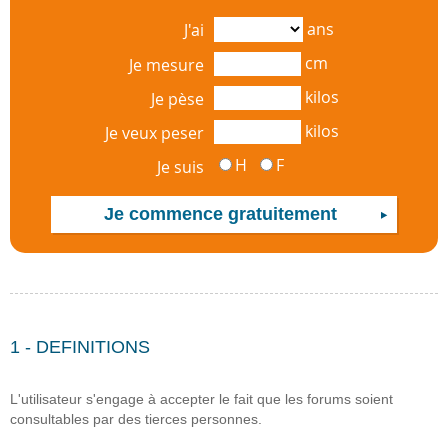
ans
J'ai
cm
Je mesure
kilos
Je pèse
kilos
Je veux peser
H
F
Je suis
1 - DEFINITIONS
L'utilisateur s'engage à accepter le fait que les forums soient
consultables par des tierces personnes.