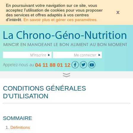
En poursuivant votre navigation sur ce site, vous
acceptez l'utilisation de cookies pour vous proposer
des services et offres adaptés à vos centres
d'intérêt.
En savoir plus et gérer ces paramètres.
M'inscrire
Me connecter
Appelez-nous au
04 11 88 01 12
CONDITIONS GÉNÉRALES
D'UTILISATION
SOMMAIRE
Définitions