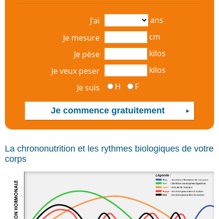
ans
J'ai
cm
Je mesure
kilos
Je pèse
kilos
Je veux peser
H
F
Je suis
La chrononutrition et les rythmes biologiques de votre
corps