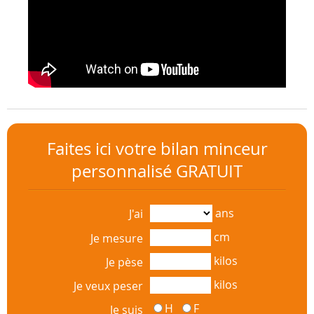
Faites ici votre bilan minceur
personnalisé GRATUIT
ans
J'ai
cm
Je mesure
kilos
Je pèse
kilos
Je veux peser
H
F
Je suis