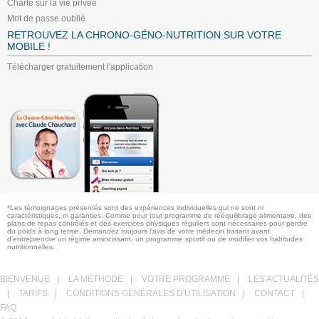
Charte sur la vie privée
Mot de passe oublié
RETROUVEZ LA CHRONO-GÉNO-NUTRITION SUR VOTRE
MOBILE !
Télécharger gratuitement l'application
*Les témoignages présentés sont des expériences individuelles qui ne sont ni
caractéristiques, ni garanties. Comme pour tout programme de rééquilibrage alimentaire, des
plans de repas contrôlés et des exercices physiques réguliers sont nécessaires pour perdre
du poids à long terme. Demandez toujours l'avis de votre médecin traitant avant
d'entreprendre un régime amincissant, un programme sportif ou de modifier vos habitudes
nutritionnelles.
BIENVENUE
|
LA MÉTHODE
|
VOTRE PROGRAMME
|
LES ACTUALITÉS
|
TARIFS
|
CONDITIONS GÉNÉRALES D'UTILISATION
|
CONTACT
|
FAQ